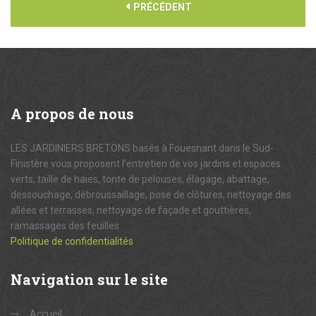
PRÉCÉDENT
A
propos de nous
LES JARDINIERS BRETONS basés à Fouesnant dans le Sud-
Finistère vous proposent l’entretien de vos jardins et espaces
verts, taille de haies, tonte de pelouses, élagage, abattage,
dessouchage, débroussaillage, pose de clôtures, nettoyage des
allées et terrasses, nettoyage de façade et gouttières,
ramassages des feuilles.
Politique de confidentialités
Navigation
sur le site
Accueil