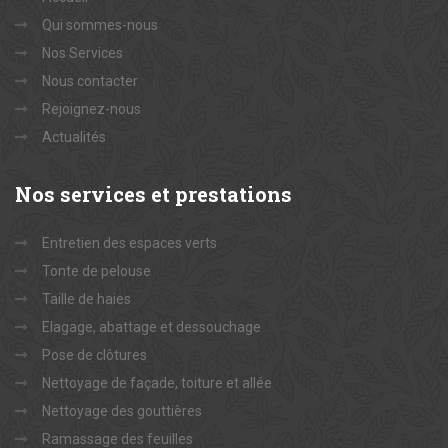
Qui sommes-nous
Nos Services
Nous contacter
Rejoignez-nous
Actualités
Nos
services et prestations
Entretien des espaces verts
Tonte de pelouse
Taille de haies
Elagage, abattage et dessouchage
Pose de clôtures
Nettoyage de façade, toiture et allée
Nettoyage des gouttières
Ramassage des feuilles