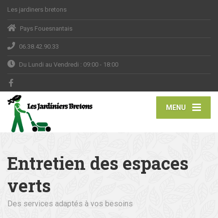
Les jardiners bretons
Pays Fouesnantais
06.38.42.90.33
Du Lundi au Vendredi : 09:00 - 18:00
MENU
Entretien des espaces
verts
Des services adaptés à vos besoins